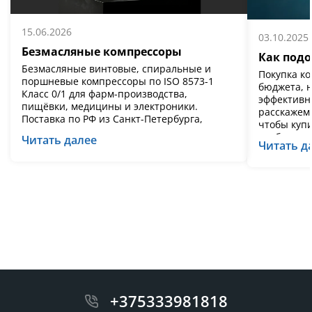
15.06.2026
03.10.2025
Безмасляные компрессоры
Как подо
Безмасляные винтовые, спиральные и
Покупка ко
поршневые компрессоры по ISO 8573-1
бюджета, н
Класс 0/1 для фарм-производства,
эффективн
пищёвки, медицины и электроники.
расскажем,
Поставка по РФ из Санкт-Петербурга,
чтобы купи
сервис и техническая поддержка.
«работать,
Читать далее
Читать д
+375333981818