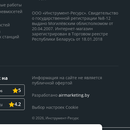
ные работы
невмосетей
ООО «Инструмент-Ресурс». Свидетельство
о государственной регистрации №8-12
выдано Могилёвским облисполкомом от
астей
20.04.2007. Интернет-магазин
я
зарегистрирован в Торговом реестре
х станций
Республики Беларусь от 18.01.2018
 на
Информация на сайте не является
публичной офертой
5
Разработано
airmarketing.by
4.2
Выбор настроек Cookie
© 2026, Инструмент-Ресурс