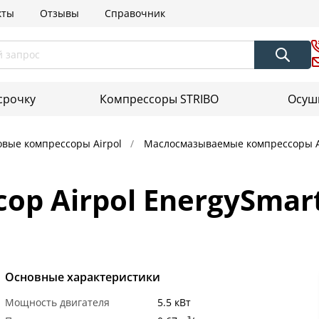
кты
Отзывы
Справочник
срочку
Компрессоры STRIBO
Осуш
овые компрессоры Airpol
Маслосмазываемые компрессоры A
р Airpol EnergySmart 
Основные характеристики
Мощность двигателя
5.5 кВт