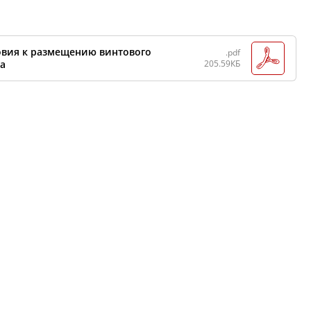
вия к размещению винтового
.pdf
а
205.59КБ