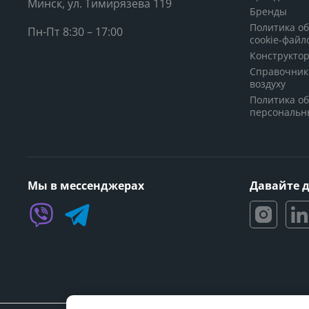
Минск, ул. Тимирязева 119
Бренды
Политика о
Пн-Пт 8:30 – 17:00
cookie-файл
Конструкто
Справочник
воздуху
Политика о
персональн
Мы в мессенджерах
Давайте 