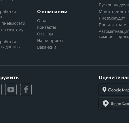
Пусконаладоч
О компании
бработки
Мониторинг п
ов
Пневмоаудит
О нас
р пневмосети
Поставка запч
Контакты
 по сжатому
Автоматизаци
Отзывы
компрессорны
Наши проекты
бработки
ых данных
Вакансии
дружить
Оцените нас