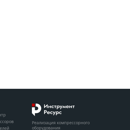
нтр
ссоров
Реализация компрессорного
оборудования
телей