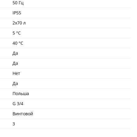
50 Гц
IP55
2х70 л
5 °C
40 °C
Да
Да
Нет
Да
Польша
G 3/4
Винтовой
3